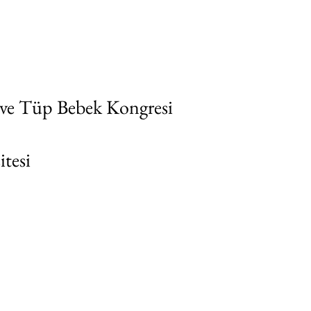
Home
Congresses
About
Contact
Library
 ve Tüp Bebek Kongresi
itesi