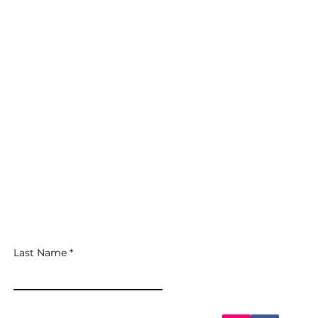
General of
Last Name
Email:
info@ik
Phone: +90 312
WhatsApp: +90