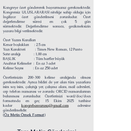
Kongreye özet göndererek başvurmanız gerekmektedir.
Kongremiz ULUSLARARASI niteliğe sahip olduğu için
İngilizce özet gönderilmesi zorunludur.
Özet
değerlendirme süreci en çok 5 gün
sürmektedir.
Değerlendirme sonucu, gecikmeksizin
yazara bilgi verilmektedir.
Özet Yazım Kuralları
Kenar boşlukları : 2,5 cm
Yazı Karakteri : Times New Roman, 12 Punto
Satır aralığı : 1,00 cm
BAŞLIK : Tüm harfler büyük
Anahtar Kelimeler : En az 3 adet
Kelime Sayısı : En az 250 adet
Özetlerinizin 200-300 kelime aralığında olması
gerekmektedir. Ayrıca bildiri de yer alan tüm yazarlara
isim soy isim, çalıştığı yer, çalışma alanı, mail adresleri,
cep telefon numarası ve zorunlu ORCID numaralarının
bulunması zorunludur. Özetlerinizi word/doc/docs
formatında en geç 15 Ekim 2025 tarihine
kadar
kongrebasvurusu@gmail.com
adresine
gönderilmelidir.
(
Öz Metin Örnek Format
)