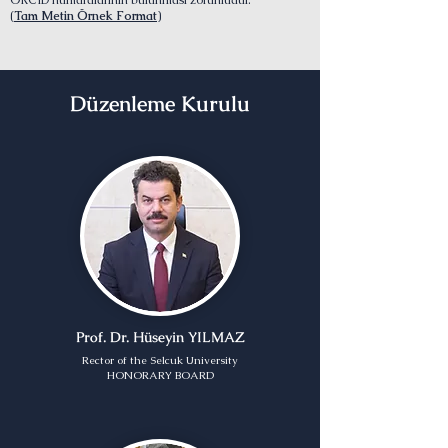
ORCID numaralarının bulunması zorunludur.
(
Tam Metin Örnek Format
)
Düzenleme Kurulu
Prof. Dr. Hüseyin YILMAZ
Rector of the Selcuk University
HONORARY BOARD