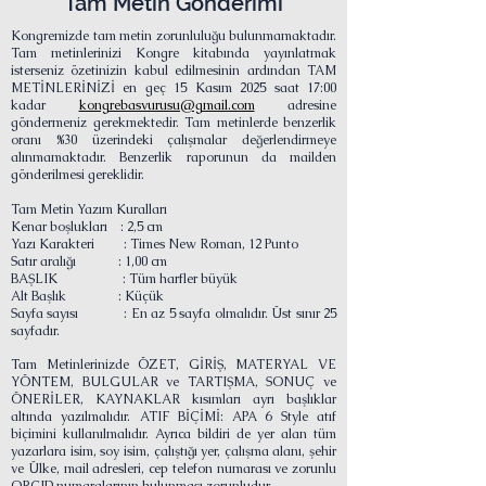
Tam Metin Gönderimi
Kongremizde tam metin zorunluluğu bulunmamaktadır.
Tam metinlerinizi Kongre kitabında yayınlatmak
isterseniz özetinizin kabul edilmesinin ardından TAM
METİNLERİNİZİ en geç 15 Kasım 2025 saat 17:00
kadar
kongrebasvurusu@gmail.com
adresine
göndermeniz gerekmektedir. Tam metinlerde benzerlik
oranı %30 üzerindeki çalışmalar değerlendirmeye
alınmamaktadır. Benzerlik raporunun da mailden
gönderilmesi gereklidir.
Tam Metin Yazım Kuralları
Kenar boşlukları : 2,5 cm
Yazı Karakteri : Times New Roman, 12 Punto
Satır aralığı : 1,00 cm
BAŞLIK : Tüm harfler büyük
Alt Başlık : Küçük
Sayfa sayısı : En az 5 sayfa olmalıdır. Üst sınır 25
sayfadır.
Tam Metinlerinizde ÖZET, GİRİŞ, MATERYAL VE
YÖNTEM, BULGULAR ve TARTIŞMA, SONUÇ ve
ÖNERİLER, KAYNAKLAR kısımları ayrı başlıklar
altında yazılmalıdır.
ATIF BİÇİMİ: APA 6 Style atıf
biçimini kullanılmalıdır.
Ayrıca bildiri de yer alan tüm
yazarlara isim, soy isim, çalıştığı yer, çalışma alanı, şehir
ve Ülke, mail adresleri, cep telefon numarası ve zorunlu