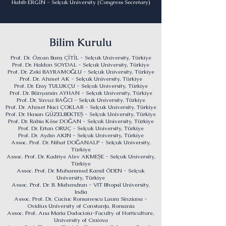
Habib ERGİN - Selçuk University (Congress Secretary)
Bilim Kurulu
Prof. Dr. Özcan Barış ÇİTİL - Selçuk University, Türkiye
Prof. Dr. Haldun SOYDAL - Selçuk University, Türkiye
Prof. Dr. Zeki BAYRAMOĞLU - Selçuk University, Türkiye
Prof. Dr. Ahmet AK - Selçuk University, Türkiye
Prof. Dr. Eray TULUKÇU - Selçuk University, Türkiye
Prof. Dr. Bünyamin AYHAN - Selçuk University, Türkiye
Prof. Dr. Yavuz BAĞCI - Selçuk University, Türkiye
Prof. Dr. Ahmet Naci ÇOKLAR - Selçuk University, Türkiye
Prof. Dr. Hasan GÜZELBEKTEŞ - Selçuk University, Türkiye
Prof. Dr. Rabia Köse DOĞAN - Selçuk University, Türkiye
Prof. Dr. Ertan ORUÇ - Selçuk University, Türkiye
Prof. Dr. Aydın AKIN - Selçuk University, Türkiye
Assoc. Prof. Dr. Nihat DOĞANALP - Selçuk University,
Türkiye
Assoc. Prof. Dr. Kadriye Alev AKMEŞE - Selçuk University,
Türkiye
Assoc. Prof. Dr. Muhammed Kamil ÖDEN - Selçuk
University, Türkiye
Assoc. Prof. Dr. B. Mahendran - VIT Bhopal University,
India
Assoc. Prof. Dr. Cuciuc Romanescu Laura Sinziana -
Ovidius University of Constanța, Romania
Assoc. Prof. Ana Maria Dodocioiu-Faculty of Horticulture,
University of Craiova