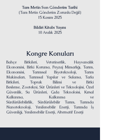
​Tam Metin Son Gönderim Tarihi
(Tam Metin Gönderim Zorunlu Değil)
15 Kasım 2025
Bildiri Kitabı Yayını
10 Aralık 2025
Kongre Konuları
Bahçe Bitkileri,
Veterinerlik,
Hayvancılık
Ekonomisi,
Bitki Koruma,
Peyzaj Mimarlığı,
Tarım,
Ekonomisi,
Tarımsal Biyoteknoloji,
Tarım
Makinaları,
Tarımsal Yapılar ve Sulama,
Tarla
Bitkileri,
Toprak Bilimi ve Bitki
Besleme,
Zootekni,
Süt Ürünleri ve Teknolojisi,
Özel
Güvenlik,
Su Ürünleri,
Gıda Teknoloisi,
Kırsal
Kalkınma,
Kalkınma ve
Sürdürülebilirlik,
Sürdürülebilir Tarım,
Tarımda
Nanoteknoloji,
Yenilenebilir Enerji,
Tarımda İş
Güvenliği,
Yenilenebilir Enerji,
Alternatif Enerji