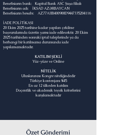
Benefisiarın bank: Kapital Bank ASC Şuşa filialı
Benefisiarın adı: İKSAD AZƏRBAYCAN
Benefisiarın hesabı: AZ77AIIB400900D9447335204116
İADE POLİTİKASI
20 Ekim 2025 tarihine kadar yapılan çekilme
başvurularında ücretin yarısı iade edilecektir. 20 Ekim
2025 tarihinden sonraki iptal taleplerinde ya da
herhangi bir katılmama durumunda iade
yapılamamaktadır.
KATILIM ŞEKLİ
Yüz-yüze ve Online
NİTELİK
Uluslararası Kongre niteliğindedir
Türkiye kontenjanı %45
En az 12 ülkeden katılım
Doçentlik ve akademik teşvik kriterlerini
karşılamaktadır
Özet Gönderimi