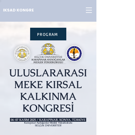
IKSAD KONGRE
PROGRAM
ULUSLARARASI
MEKE KIRSAL
KALKINMA
KONGRESİ
06-07 KASIM 2025 / KARAPINAR, KONYA, TÜRKİYE
Karapınar Aydoğanlar Meslek Yüksekokulu
SELÇUK ÜNİVERSİTESİ