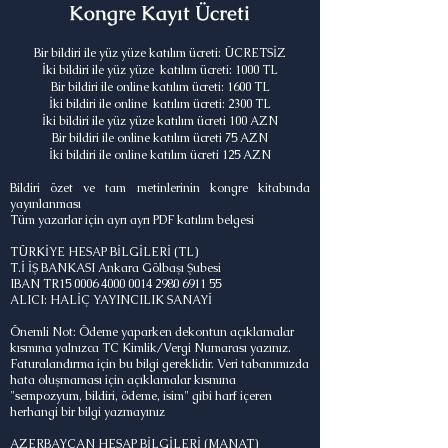
Kongre Kayıt Ücreti
Bir bildiri ile yüz yüze katılım ücreti: ÜCRETSİZ
İki bildiri ile yüz yüze katılım ücreti: 1000 TL
Bir bildiri ile online katılım ücreti: 1600 TL
İki bildiri ile online katılım ücreti: 2300 TL
İki bildiri ile yüz yüze katılım ücreti 100 AZN
Bir bildiri ile online katılım ücreti 75 AZN
İki bildiri ile online katılım ücreti 125 AZN
Bildiri özet ve tam metinlerinin kongre kitabında
yayınlanması
Tüm yazarlar için ayrı ayrı PDF katılım belgesi
TÜRKİYE HESAP BİLGİLERİ (TL)
T.İ İŞ BANKASI Ankara Gölbaşı Şubesi
IBAN TR15
0006 4000 0014 2980
6911 55
ALICI: HALİÇ YAYINCILIK SANAYİ
Önemli Not: Ödeme yaparken dekontun açıklamalar
kısmına yalnızca TC Kimlik/Vergi Numarası yazınız.
Faturalandırma için bu bilgi gereklidir. Veri tabanımızda
hata oluşmaması için açıklamalar kısmına
"sempozyum, bildiri, ödeme, isim" gibi harf içeren
herhangi bir bilgi yazmayınız
AZERBAYCAN HESAP BİLGİLERİ (MANAT)