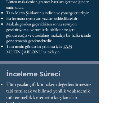
Lütfen makalenizin gramer hataları içermediğinden
emin olun.
Tam Metin Şablonunu indirin ve yönergeleri izleyin.
Bu formata uymayan yazılar reddedilecektir.
Makale gözden geçirildikten sonra revizyon
gerektiriyorsa, yorumlarla birlikte size geri
göndereceğiz ve düzeltilmiş makaleyi bir hafta içinde
göndermeniz gerekmektedir.
Tam metin gönderim şablonu için
TAM
METİN
ŞABLONU
'na tıklayın.
İnceleme Süreci
Tüm yazılar çift kör hakem değerlendirmesine
tabi tutulacak ve bilimsel yenilik ve akademik
mükemmellik kriterlerini karşılamaları
bekleniyor.
Gönderen yazar, makalenin yayınlanmasının
diğer tüm ortak yazarlar tarafından
onaylanmasını sağlamaktan sorumludur ve
makalenin gönderimi ve hakem
değerlendirmesi sırasında sorumluluğunu alır.