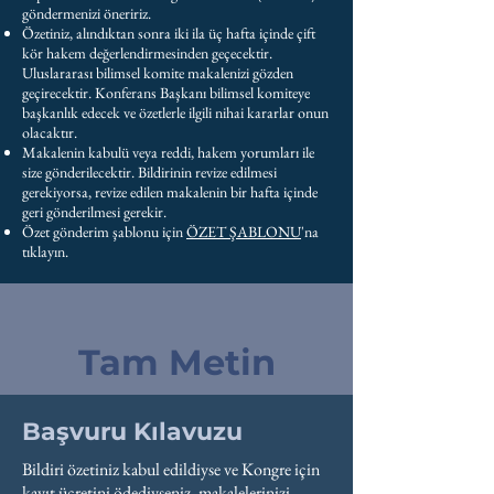
göndermenizi öneririz.
Özetiniz, alındıktan sonra iki ila üç hafta içinde çift
kör hakem değerlendirmesinden geçecektir.
Uluslararası bilimsel komite makalenizi gözden
geçirecektir. Konferans Başkanı bilimsel komiteye
başkanlık edecek ve özetlerle ilgili nihai kararlar onun
olacaktır.
Makalenin kabulü veya reddi, hakem yorumları ile
size gönderilecektir. Bildirinin revize edilmesi
gerekiyorsa, revize edilen makalenin bir hafta içinde
geri gönderilmesi gerekir.
Özet gönderim şablonu için
ÖZET ŞABLONU
'na
tıklayın.
Tam Metin
Başvuru Kılavuzu
Bildiri özetiniz kabul edildiyse ve Kongre için
kayıt ücretini ödediyseniz, makalelerinizi