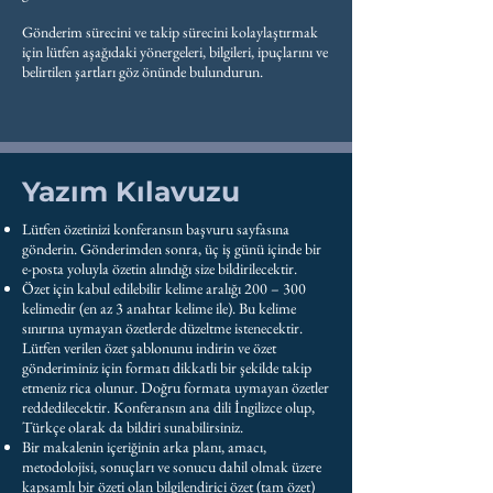
Gönderim sürecini ve takip sürecini kolaylaştırmak
için lütfen aşağıdaki yönergeleri, bilgileri, ipuçlarını ve
belirtilen şartları göz önünde bulundurun.
Yazım Kılavuzu
Lütfen özetinizi konferansın başvuru sayfasına
gönderin. Gönderimden sonra, üç iş günü içinde bir
e-posta yoluyla özetin alındığı size bildirilecektir.
Özet için kabul edilebilir kelime aralığı 200 – 300
kelimedir (en az 3 anahtar kelime ile). Bu kelime
sınırına uymayan özetlerde düzeltme istenecektir.
Lütfen verilen özet şablonunu indirin ve özet
gönderiminiz için formatı dikkatli bir şekilde takip
etmeniz rica olunur. Doğru formata uymayan özetler
reddedilecektir. Konferansın ana dili İngilizce olup,
Türkçe olarak da bildiri sunabilirsiniz.
Bir makalenin içeriğinin arka planı, amacı,
metodolojisi, sonuçları ve sonucu dahil olmak üzere
kapsamlı bir özeti olan bilgilendirici özet (tam özet)