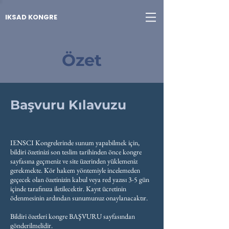
IKSAD KONGRE
Özet
Başvuru Kılavuzu
IENSCI Kongrelerinde sunum yapabilmek için,
bildiri özetinizi son teslim tarihinden önce kongre
sayfasına geçmeniz ve site üzerinden yüklemeniz
gerekmekte. Kör hakem yöntemiyle incelemeden
geçecek olan özetinizin kabul veya red yazısı 3-5 gün
içinde tarafınıza iletilecektir. Kayıt ücretinin
ödenmesinin ardından sunumunuz onaylanacaktır.
Bildiri özetleri kongre BAŞVURU sayfasından
gönderilmelidir.