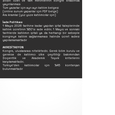
Bildiri özet ve tam metinlerinin kongre kitabında
yayınlanması
Tüm yazarlar için ayrı ayrı katılım belgesi
(online sunum yapanlar için PDF belge)
Ara ikramlar (yüz yüze katılımcılar için)
İade Politikası
1 Mayıs 2026 tarihine kadar yapılan iptal taleplerinde
katılım ücretinin %50'si iade edilir. 1 Mayıs ve sonraki
tarihlerde katılımın iptali ya da herhangi bir sebeple
kongreye katılım sağlanmaması halinde ücret iadesi
yapılamamaktadır
AKREDİTASYON
Kongre, uluslararası niteliktedir. Gerek bilim kurulu ve
gerekse de katılımcı ülke çeşitliliği bakımından
Doçentlik ve Akademik Teşvik kriterlerini
karşılamaktadır.
Türkiye'den katılımcılar için %45 kontenjan
bulunmaktadır