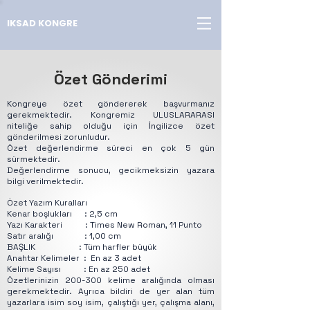
IKSAD KONGRE
Özet Gönderimi
Kongreye özet göndererek başvurmanız
gerekmektedir. Kongremiz ULUSLARARASI
niteliğe sahip olduğu için İngilizce özet
gönderilmesi zorunludur.
Özet değerlendirme süreci en çok 5 gün
sürmektedir.
Değerlendirme sonucu, gecikmeksizin yazara
bilgi verilmektedir.
Özet Yazım Kuralları
Kenar boşlukları : 2,5 cm
Yazı Karakteri : Times New Roman, 11 Punto
Satır aralığı : 1,00 cm
BAŞLIK : Tüm harfler büyük
Anahtar Kelimeler : En az 3 adet
Kelime Sayısı : En az 250 adet
Özetlerinizin 200-300 kelime aralığında olması
gerekmektedir. Ayrıca bildiri de yer alan tüm
yazarlara isim soy isim, çalıştığı yer, çalışma alanı,