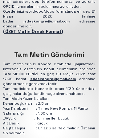
mail adresleri, cep telefon numarası ve zorunlu
ORCID numaralarının bulunması zorunludur.
Özetlerinizi word/doc/docs formatında en geç 21
Nisan 2026 tarihine
kadar
izdaskongre@gmail.com
adresine
gönderilmelidir.
(ÖZET Metin Örnek Format)
Tam Metin Gönderimi
Tam metinlerinizi Kongre kitabında yayınlatmak
isterseniz özetinizin kabul edilmesinin ardından
TAM METİNLERİNİZİ en geç 20 Mayıs 2026 saat
17:00 kadar
izdaskongre@gmail.com
adresine
göndermeniz gerekmektedir.
Tam metinlerde benzerlik oranı %30 üzerindeki
çalışmalar değerlendirmeye alınmamaktadır.
Tam Metin Yazım Kuralları
Kenar boşlukları : 2,5 cm
Yazı Karakteri : Times New Roman, 11 Punto
Satır aralığı : 1,00 cm
BAŞLIK : Tüm harfler büyük
Alt Başlık : Küçük
Sayfa sayısı : En az 5 sayfa olmalıdır. Üst sınır
25 sayfadır.