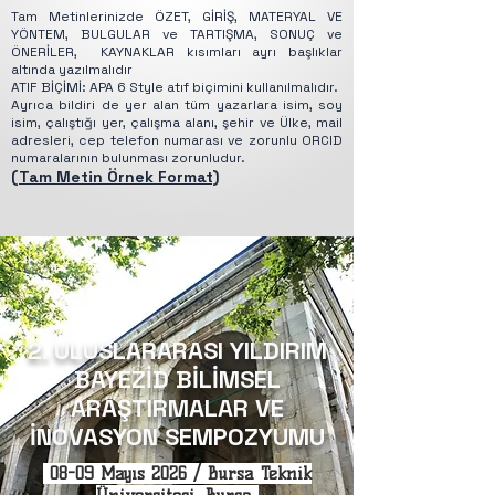
Tam Metinlerinizde ÖZET, GİRİŞ, MATERYAL VE
YÖNTEM, BULGULAR ve TARTIŞMA, SONUÇ ve
ÖNERİLER, KAYNAKLAR kısımları ayrı başlıklar
altında yazılmalıdır
ATIF BİÇİMİ: APA 6 Style atıf biçimini kullanılmalıdır.
Ayrıca bildiri de yer alan tüm yazarlara isim, soy
isim, çalıştığı yer, çalışma alanı, şehir ve Ülke, mail
adresleri, cep telefon numarası ve zorunlu ORCID
numaralarının bulunması zorunludur.
(Tam Metin Örnek Format)
2. ULUSLARARASI YILDIRIM
BAYEZİD BİLİMSEL
ARAŞTIRMALAR VE
İNOVASYON SEMPOZYUMU
08-09 Mayıs 2026 / Bursa Teknik