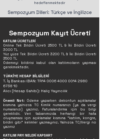
hedeflenmektedir
Sempozyum Dilleri: Türkçe ve İngilizce
Sempozyum Kayıt Ücreti
KATILIM ÜCRETLERİ
Online Tek Bildiri Ücreti 2500 TL & İki Bildiri Ücreti
3000 TL
Yüz yüze Tek Bildiri Ücreti 3200 TL & İki Bildiri Ücreti
3500 TL
Ödemeyi bildirisi kabul olan katılımcıların yapması
gerekmektedir.
TÜRKİYE HESAP BİLGİLERİ
T. İş Bankası IBAN: TR14
0006 4000 0014 2980
6738 10
Alıcı (Hesap Sahibi): Haliç Yayıncılık
Önemli Not:
Ödeme yaparken dekontun açıklamalar
kısmına yalnızca TC Kimlik numaranızı (ya da vergi
numaranızı) yazınız. Faturalandırma için bu bilgi
gereklidir. Veri tabanımızda herhangi bir hata
oluşmaması için açıklamalar kısmına "katılım, kongre,
bildiri gibi" kelimler yazmayınız. Yalnızca TC/Vergi no
yazınız
KATILIM PAYI NELERİ KAPSAR?