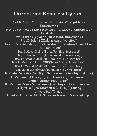
Düzenleme Komitesi Üyeleri
Prof. Dr. Cusup Pirimbayev (Kırgızistan-Türkiye Manas
Üniversitesi)
Prof. Dr. Mehmetgali SARIBEKOV (Dulati Taraz Devlet Üniversitesi/
Kazakistan)
Prof. Dr. Orhan Çağlayan (Bursa Teknik Üniversitesi)
Prof. Dr. Selami ÖZCAN (Yalova Üniversitesi)
Prof. Dr. Zafer Ağdelen (Girne Amerikan Üniversitesi/ Kuzey Kıbrıs
Türk Cumhuriyeti)
Doç. Dr. Cevat BİLGİN (Bursa Teknik Üniversitesi)
Doç. Dr. İsa Demirkol (Bursa Teknik Üniversitesi)
Doç. Dr. İsmail AKDOĞAN (Bursa Teknik Üniversitesi)
Doç. Dr. Mehmet ULUKÜTÜK (Bursa Teknik Üniversitesi)
Doç. Dr. Mevlüt CAMGÖZ (Bursa Teknik Üniversitesi)
Doç. Dr. Rıdvan ŞİMŞEK (Bursa Teknik Üniversitesi)
Dr. Khaled Benshina (Faculty of Tourism and Hotels Tripoly/Libya)
Dr. Mohammed Jaber (Baghdad University Economy and
Administration Faculty/Irak)
Dr. Öğr. Üyesi Maiya Myrzabekova (Hacı Bayram Veli Üniversitesi)
Dr. Öğretim Üyesi Nizamettin ÖZTÜRKÇÜ (Uludağ
Üniversitesi/Türkiye)
Dr. Zuhair Mohamed SABOUN (Libyan Academy Masrata/Libya)